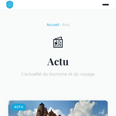
Accueil
› Actu
📰
Actu
L'actualité du tourisme et du voyage
ACTU