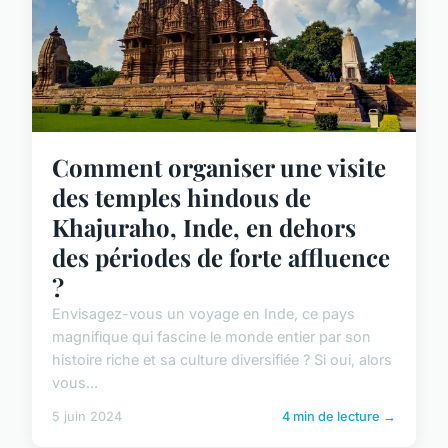
Comment organiser une visite
des temples hindous de
Khajuraho, Inde, en dehors
des périodes de forte affluence
?
Envisagez-vous un voyage en Inde, ce pays
magnifique qui fascine le monde entier par son
histoire riche et sa culture diversifiée ? Si oui, alors
vous...
5 juin 2024
4 min de lecture →