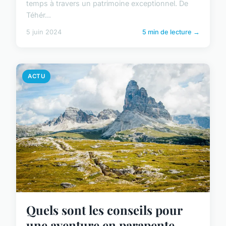
temps à travers un patrimoine exceptionnel. De
Téhér...
5 juin 2024
5 min de lecture →
ACTU
Quels sont les conseils pour
une aventure en parapente